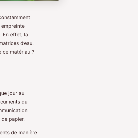
t constamment
e empreinte
En effet, la
matrices d’eau.
e ce matériau ?
que jour au
documents qui
ommunication
 de papier.
ments de manière