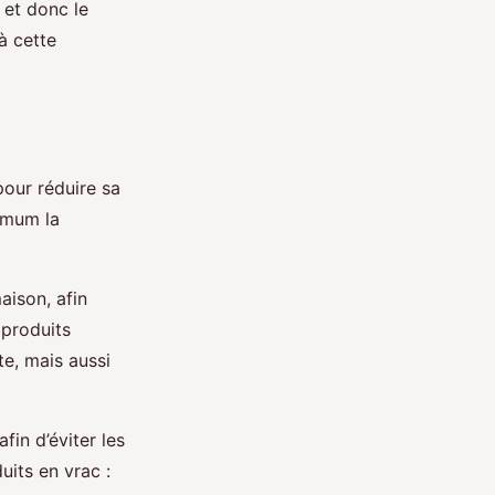
, et donc le
à cette
our réduire sa
ximum la
aison, afin
 produits
te, mais aussi
in d’éviter les
its en vrac :