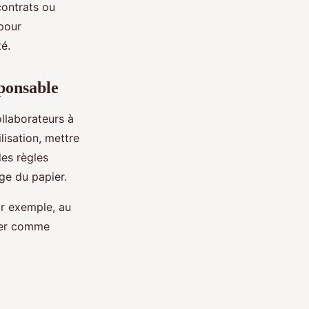
contrats ou
 pour
é.
sponsable
ollaborateurs à
isation, mettre
des règles
ge du papier.
ar exemple, au
iser comme